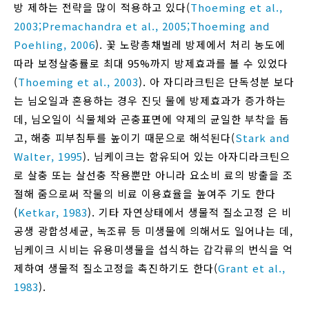
방 제하는 전략을 많이 적용하고 있다(
Thoeming et al.,
2003;
Premachandra et al., 2005;
Thoeming and
Poehling, 2006
). 꽃 노랑총채벌레 방제에서 처리 농도에
따라 보정살충률로 최대 95%까지 방제효과를 볼 수 있었다
(
Thoeming et al., 2003
). 아 자디라크틴은 단독성분 보다
는 님오일과 혼용하는 경우 진딧 물에 방제효과가 증가하는
데, 님오일이 식물체와 곤충표면에 약제의 균일한 부착을 돕
고, 해충 피부침투를 높이기 때문으로 해석된다(
Stark and
Walter, 1995
). 님케이크는 함유되어 있는 아자디라크틴으
로 살충 또는 살선충 작용뿐만 아니라 요소비 료의 방출을 조
절해 줌으로써 작물의 비료 이용효율을 높여주 기도 한다
(
Ketkar, 1983
). 기타 자연상태에서 생물적 질소고정 은 비
공생 광합성세균, 녹조류 등 미생물에 의해서도 일어나는 데,
님케이크 시비는 유용미생물을 섭식하는 갑각류의 번식을 억
제하여 생물적 질소고정을 촉진하기도 한다(
Grant et al.,
1983
).