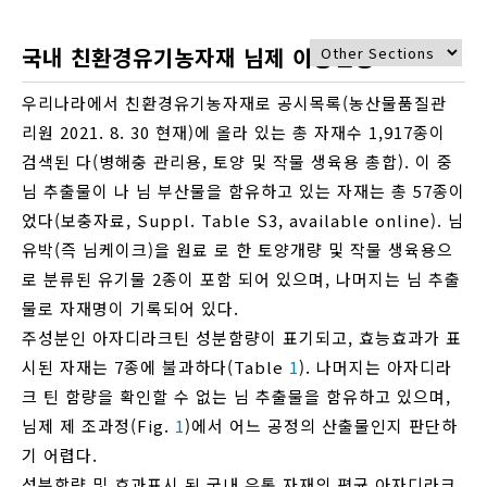
국내 친환경유기농자재 님제 이용현황
우리나라에서 친환경유기농자재로 공시목록(농산물품질관
리원 2021. 8. 30 현재)에 올라 있는 총 자재수 1,917종이
검색된 다(병해충 관리용, 토양 및 작물 생육용 총합). 이 중
님 추출물이 나 님 부산물을 함유하고 있는 자재는 총 57종이
었다(보충자료, Suppl. Table S3, available online). 님
유박(즉 님케이크)을 원료 로 한 토양개량 및 작물 생육용으
로 분류된 유기물 2종이 포함 되어 있으며, 나머지는 님 추출
물로 자재명이 기록되어 있다.
주성분인 아자디라크틴 성분함량이 표기되고, 효능효과가 표
시된 자재는 7종에 불과하다(Table
1
). 나머지는 아자디라
크 틴 함량을 확인할 수 없는 님 추출물을 함유하고 있으며,
님제 제 조과정(Fig.
1
)에서 어느 공정의 산출물인지 판단하
기 어렵다.
성분함량 및 효과표시 된 국내 유통 자재의 평균 아자디라크