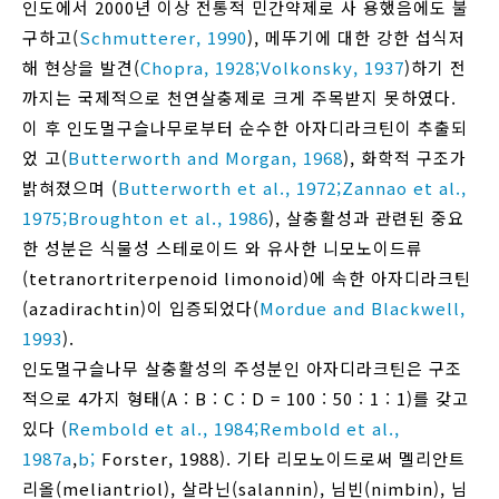
인도에서 2000년 이상 전통적 민간약제로 사 용했음에도 불
구하고(
Schmutterer, 1990
), 메뚜기에 대한 강한 섭식저
해 현상을 발견(
Chopra, 1928;
Volkonsky, 1937
)하기 전
까지는 국제적으로 천연살충제로 크게 주목받지 못하였다.
이 후 인도멀구슬나무로부터 순수한 아자디라크틴이 추출되
었 고(
Butterworth and Morgan, 1968
), 화학적 구조가
밝혀졌으며 (
Butterworth et al., 1972;
Zannao et al.,
1975;
Broughton et al., 1986
), 살충활성과 관련된 중요
한 성분은 식물성 스테로이드 와 유사한 니모노이드류
(tetranortriterpenoid limonoid)에 속한 아자디라크틴
(azadirachtin)이 입증되었다(
Mordue and Blackwell,
1993
).
인도멀구슬나무 살충활성의 주성분인 아자디라크틴은 구조
적으로 4가지 형태(A : B : C : D = 100 : 50 : 1 : 1)를 갖고
있다 (
Rembold et al., 1984;
Rembold et al.,
1987a
,
b;
Forster, 1988). 기타 리모노이드로써 멜리안트
리올(meliantriol), 살라닌(salannin), 님빈(nimbin), 님