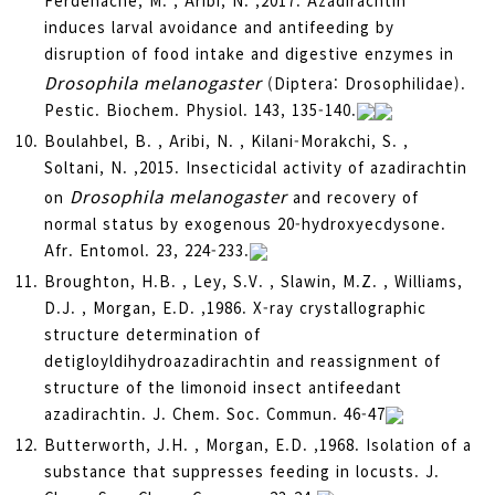
Ferdenache, M. , Aribi, N. ,2017. Azadirachtin
induces larval avoidance and antifeeding by
disruption of food intake and digestive enzymes in
Drosophila melanogaster
(Diptera: Drosophilidae).
Pestic. Biochem. Physiol. 143, 135-140.
Boulahbel, B. , Aribi, N. , Kilani-Morakchi, S. ,
Soltani, N. ,2015. Insecticidal activity of azadirachtin
Drosophila melanogaster
on
and recovery of
normal status by exogenous 20-hydroxyecdysone.
Afr. Entomol. 23, 224-233.
Broughton, H.B. , Ley, S.V. , Slawin, M.Z. , Williams,
D.J. , Morgan, E.D. ,1986. X-ray crystallographic
structure determination of
detigloyldihydroazadirachtin and reassignment of
structure of the limonoid insect antifeedant
azadirachtin. J. Chem. Soc. Commun. 46-47
Butterworth, J.H. , Morgan, E.D. ,1968. Isolation of a
substance that suppresses feeding in locusts. J.