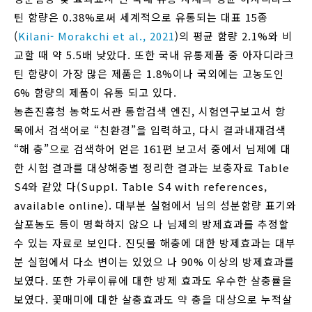
틴 함량은 0.38%로써 세계적으로 유통되는 대표 15종
(
Kilani- Morakchi et al., 2021
)의 평균 함량 2.1%와 비
교할 때 약 5.5배 낮았다. 또한 국내 유통제품 중 아자디라크
틴 함량이 가장 많은 제품은 1.8%이나 국외에는 고농도인
6% 함량의 제품이 유통 되고 있다.
농촌진흥청 농학도서관 통합검색 엔진, 시험연구보고서 항
목에서 검색어로 “친환경”을 입력하고, 다시 결과내재검색
“해 충”으로 검색하어 얻은 161편 보고서 중에서 님제에 대
한 시험 결과를 대상해충별 정리한 결과는 보충자료 Table
S4와 같았 다(Suppl. Table S4 with references,
available online). 대부분 실험에서 님의 성분함량 표기와
살포농도 등이 명확하지 않으 나 님제의 방제효과를 추정할
수 있는 자료로 보인다. 진딧물 해충에 대한 방제효과는 대부
분 실험에서 다소 변이는 있었으 나 90% 이상의 방제효과를
보였다. 또한 가루이류에 대한 방제 효과도 우수한 살충률을
보였다. 꽃매미에 대한 살충효과도 약 충을 대상으로 누적살