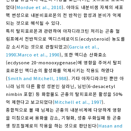
었다(
Mordue et al., 2010
). 아마도 내분비샘 자체의 세포
핵 변성으로 내분비호르몬의 전 반적인 합성과 분비가 억제
되는 것으로 해석될 수 있다.
특히 탈피호르몬과 관련하여 아자디라크틴 처리는 곤충 혈
림프에서 전반적으로 엑디스테로이드(ecdysteroid) 농도를
감 소시키는 것으로 관찰되었고(
Garcia et al.,
1990;
Marco et al., 1990
), 또한 엑디손 산화효소
(ecdysone 20-monooxygenase)에 영향을 주어서 탈피
호르몬인 엑디손의 활성화를 억제시키는 작용도 하였다
(
Smith and Mitchell, 1988
). 기타 아자디라크틴 뿐만 아
니라 님의 다른 활성 성분인 살라닌, 님빈(6-desacetyl
nimbin 포함) 등 화합물도 곤충의 탈피호르몬 활성을 50%
억 제한다고 보고되었다(
Mitchell et al., 1997
).
종합적으로 볼 때 님제는 곤충의 내분비계에 다양하게 영향
을 미침으로써 용화율 감소, 기형화, 성충 우화실패 등 곤충
생 장조절제로의 작용을 하는 것으로 판단된다(
Hasan and