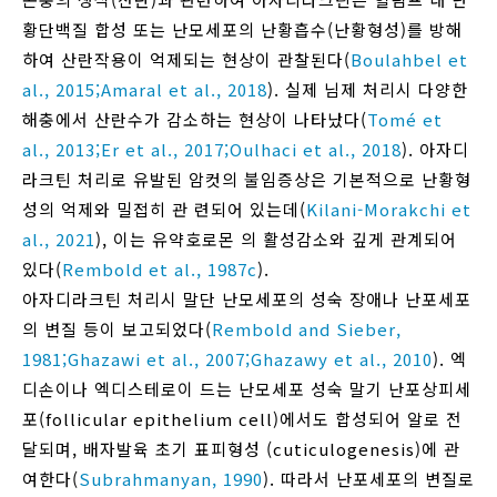
황단백질 합성 또는 난모세포의 난황흡수(난황형성)를 방해
하여 산란작용이 억제되는 현상이 관찰된다(
Boulahbel et
al., 2015;
Amaral et al., 2018
). 실제 님제 처리시 다양한
해충에서 산란수가 감소하는 현상이 나타났다(
Tomé et
al., 2013;
Er et al., 2017;
Oulhaci et al., 2018
). 아자디
라크틴 처리로 유발된 암컷의 불임증상은 기본적으로 난황형
성의 억제와 밀접히 관 련되어 있는데(
Kilani-Morakchi et
al., 2021
), 이는 유약호로몬 의 활성감소와 깊게 관계되어
있다(
Rembold et al., 1987c
).
아자디라크틴 처리시 말단 난모세포의 성숙 장애나 난포세포
의 변질 등이 보고되었다(
Rembold and Sieber,
1981;
Ghazawi et al., 2007;
Ghazawy et al., 2010
). 엑
디손이나 엑디스테로이 드는 난모세포 성숙 말기 난포상피세
포(follicular epithelium cell)에서도 합성되어 알로 전
달되며, 배자발육 초기 표피형성 (cuticulogenesis)에 관
여한다(
Subrahmanyan, 1990
). 따라서 난포세포의 변질로