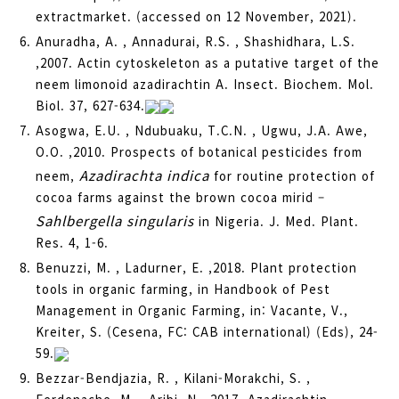
extractmarket. (accessed on 12 November, 2021).
Anuradha, A. , Annadurai, R.S. , Shashidhara, L.S.
,2007. Actin cytoskeleton as a putative target of the
neem limonoid azadirachtin A. Insect. Biochem. Mol.
Biol. 37, 627-634.
Asogwa, E.U. , Ndubuaku, T.C.N. , Ugwu, J.A. Awe,
O.O. ,2010. Prospects of botanical pesticides from
Azadirachta indica
neem,
for routine protection of
cocoa farms against the brown cocoa mirid –
Sahlbergella singularis
in Nigeria. J. Med. Plant.
Res. 4, 1-6.
Benuzzi, M. , Ladurner, E. ,2018. Plant protection
tools in organic farming, in Handbook of Pest
Management in Organic Farming, in: Vacante, V.,
Kreiter, S. (Cesena, FC: CAB international) (Eds), 24-
59.
Bezzar-Bendjazia, R. , Kilani-Morakchi, S. ,