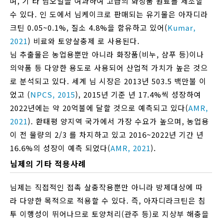
며, 기 타 님오일을 여과하여 고급의 화장품 원료를 제조할
수 있다. 인 도에서 님케이크로 판매되는 유기물은 아자디라
크틴 0.05~0.1%, 질소 4.8%을 함유하고 있어(
Kumar,
2021
) 비료와 토양살충제 로 사용된다.
님 추출물은 농업용뿐만 아니라 화장품(비누, 샴푸 등)이나
의약품 등 다양한 용도로 사용되어 산업적 가치가 높은 것으
로 분석되고 있다. 세계 님 시장은 2013년 503.5 백만불 이
었고 (
NPCS, 2015
), 2015년 기준 년 17.4%씩 성장하여
2022년에는 약 20억불에 달할 것으로 예측되고 있다(
AMR,
2021
). 환태평 양지역 국가에서 가장 수요가 높으며, 농업용
이 전 물량의 2/3 를 차지하고 있고 2016~2022년 기간 년
16.6%의 성장이 예측 되었다(
AMR, 2021
).
님제의 기타 적용사례
님제는 직접적인 접촉 살충작용뿐만 아니라 방제대상에 따
라 다양한 목적으로 적용할 수 있다. 즉, 아자디라크틴은 침
투 이행성이 뛰어나므로 토양처리(관주 등)로 지상부 해충을