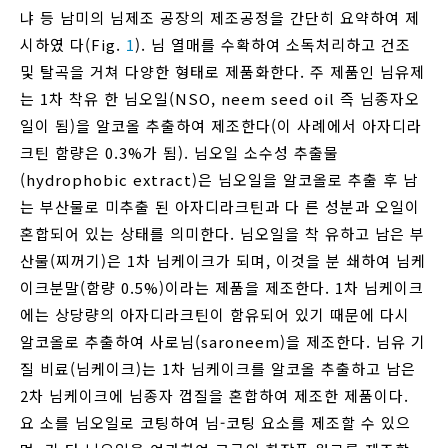
냐 등 남미의 님제조 공장의 제조공정을 간단히 요약하여 제
시하였 다(Fig.
1
). 님 열매를 수확하여 소독처리하고 건조
및 탈곡을 거쳐 다양한 형태로 제품화한다. 주 제품인 님유제
는 1차 착유 한 님오일(NSO, neem seed oil 즉 님종자오
일이 됨)을 알코올 추출하여 제조한다(이 사례에서 아자디라
크틴 함량은 0.3%가 됨). 님오일 소수성 추출물
(hydrophobic extract)은 님오일을 알코올로 추출 후 남
는 부산물로 미추출 된 아자디라크틴과 다 른 성분과 오일이
혼합되어 있는 상태를 의미한다. 님오일을 착 유하고 남은 부
산물(찌꺼기)은 1차 님케이크가 되며, 이것을 분 쇄하여 님케
이크분말(함량 0.5%)이라는 제품을 제조한다. 1차 님케이크
에는 상당량의 아자디라크틴이 함유되어 있기 때문에 다시
알코올로 추출하여 사로님(saroneem)을 제조한다. 님유 기
질 비료(님케이크)는 1차 님케이크를 알코올 추출하고 남은
2차 님케이크에 님종자 껍질을 혼합하여 제조한 제품이다.
요 소를 님오일로 코팅하여 님-코팅 요소를 제조할 수 있으