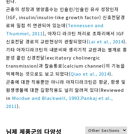
된다.
곤충의 성장과 영양흡수는 인슐린/인슐린 유사 성장인자
(IGF, insulin/insulin-like growth factor) 신호전달경
로와 밀접 히 연관되어 있는데(
Tennessen and
Thummel, 2011
), 아자디 라크틴 처리로 초파리에서 IGF
신호전달 경로의 교란현상이 관찰되었다(
Lai et al., 2014
).
기타 아자디라크틴의 내분비와 생리기작 교란과는 별개로 흥
분성 콜린 신경전달(excitatory cholinergic
transmission)과 칼슘통로(calcium channel)의 기능을
억제하는 것으로도 보고 되었다(
Qiao et al., 2014
).
곤충에 대한 작용뿐만 아니라 아자디라크틴은 항균, 항생 및
원생생물에 대한 길항작용도 널리 알려져 있다(Reviewed
in
Mordue and Blackwell, 1993;
Pankaj et al.,
2011
).
님제 제품군의 다양성