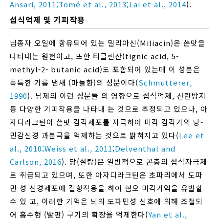
Ansari, 2011;
Tomé et al., 2013;
Lai et al., 2014
).
섭식억제 및 기피작용
님종자 오일에 함유되어 있는 밀리아신(Miliacin)은 쓴맛을
나타내는 원천이고, 또한 티클린산(tignic acid, 5-
methyl-2- butanic acid)도 포함되어 있는데 이 성분은
독특한 기름 냄새 (마늘향)의 성분이다(
Schmutterer,
1990
). 님제의 이런 성분들 의 영향으로 섭식억제, 산란방지
등 다양한 기피작용을 나타내 는 것으로 추정되고 있으나, 아
자디라크틴이 쓴맛 감각세포를 자극하여 미각 감각기의 당-
민감신경 과분극을 억제하는 것으로 밝혀지고 있다(
Lee et
al., 2010;
Weiss et al., 2011;
Delventhal and
Carlson, 2016
). 당(설탕)은 일반적으로 곤충의 섭식자극제
로 취급되고 있으며, 또한 아자디라크틴은 초파리에서 도파
민 성 신경세포에 길항작용을 하여 혐오 미각기억을 유발할
수 있 고, 이러한 기억은 뇌의 도파민성 신호에 의해 조절되
어 흡수형 (빨판) 구기의 확장을 억제한다(
Yan et al.,