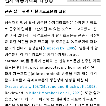
님제 작용기작의 다양성
곤충 탈피 관련 내분비호르몬의 교란
님종자의 핵심 활성 성분인 아자디라크틴은 다양한 기작으
로 곤충의 탈피를 교란시킬 수 있는 것으로 보고되었다. 잘
알 려져 있다시피 유약호르몬과 탈피호르몬은 곤충의 생장에
중 요한 역할을 하고 있으며, 두 호르몬의 농도균형에 따라
탈피와 변태가 결정된다(
Dubrovsky, 2005
). 님종자의 활
성성분인 아 자디라크틴은 카다아카체(corpus
cardiacum)를 통하여 분비되 는 신경호르몬인 전흉선 자극
호르몬(PTTH, prothoracicotropic hormone)과 알라
타체 자극호르몬(allatotropin)의 방출을 억제 하여 각각
탈피호르몬과 유약호르몬의 생합성에 영향을 미친 다
(
Krauss et al., 1987;
Mordue and Blackwell, 1993;
Reviewed in
Kilani-Morakchi et al., 2021
). 또한 앞가
슴샘, 알라타체, 카 디아카체 등 내분비샘 세포핵의 구조적
변성을 유발하여 내분비 기능을 교란시키는 것으로도 보고되