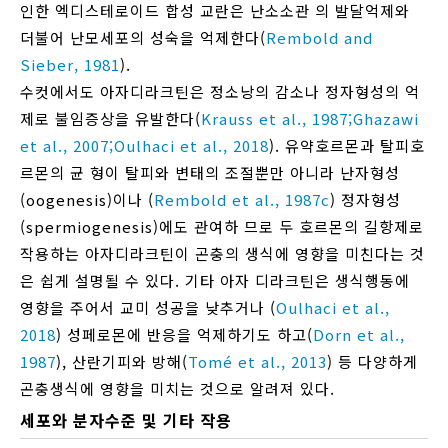
인한 엑디스테로이드 합성 교란은 난소소관 의 발달억제와
더불어 난모세포의 성숙을 억제한다(
Rembold and
Sieber, 1981
).
수컷에서도 아자디라크틴은 정소낭의 감소나 정자형성의 억
제로 불임증상을 유발한다(
Krauss et al., 1987;
Ghazawi
et al., 2007;
Oulhaci et al., 2018
). 유약호르몬과 탈피호
르몬의 균 형이 탈피와 변태의 조절뿐만 아니라 난자형성
(oogenesis)이나 (
Rembold et al., 1987c
) 정자형성
(spermiogenesis)에도 관여하 므로 두 호르몬의 길항제로
작용하는 아자디라크틴이 곤충의 생식에 영향을 미친다는 것
은 쉽게 설명될 수 있다. 기타 아자 디라크틴은 생식행동에
영향을 주어서 교미 성공을 낮추거나 (
Oulhaci et al.,
2018
) 성페로몬에 반응을 억제하기도 하고(
Dorn et al.,
1987
), 산란기피와 방해(
Tomé et al., 2013
) 등 다양하게
곤충생식에 영향을 미치는 것으로 알려져 있다.
세포와 분자수준 및 기타 작용