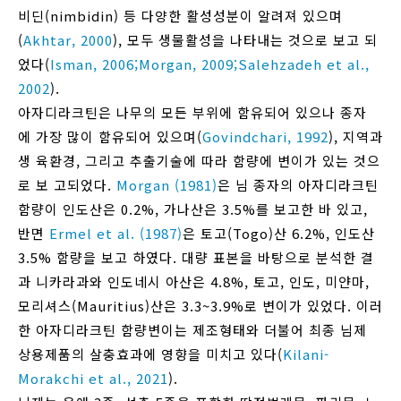
비딘(nimbidin) 등 다양한 활성성분이 알려져 있으며
(
Akhtar, 2000
), 모두 생물활성을 나타내는 것으로 보고 되
었다(
Isman, 2006;
Morgan, 2009;
Salehzadeh et al.,
2002
).
아자디라크틴은 나무의 모든 부위에 함유되어 있으나 종자
에 가장 많이 함유되어 있으며(
Govindchari, 1992
), 지역과
생 육환경, 그리고 추출기술에 따라 함량에 변이가 있는 것으
로 보 고되었다.
Morgan (1981)
은 님 종자의 아자디라크틴
함량이 인도산은 0.2%, 가나산은 3.5%를 보고한 바 있고,
반면
Ermel et al. (1987)
은 토고(Togo)산 6.2%, 인도산
3.5% 함량을 보고 하였다. 대량 표본을 바탕으로 분석한 결
과 니카라과와 인도네시 아산은 4.8%, 토고, 인도, 미얀마,
모리셔스(Mauritius)산은 3.3~3.9%로 변이가 있었다. 이러
한 아자디라크틴 함량변이는 제조형태와 더불어 최종 님제
상용제품의 살충효과에 영향을 미치고 있다(
Kilani-
Morakchi et al., 2021
).