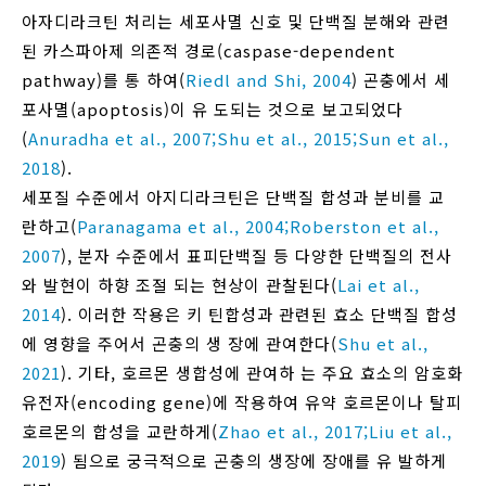
아자디라크틴 처리는 세포사멸 신호 및 단백질 분해와 관련
된 카스파아제 의존적 경로(caspase-dependent
pathway)를 통 하여(
Riedl and Shi, 2004
) 곤충에서 세
포사멸(apoptosis)이 유 도되는 것으로 보고되었다
(
Anuradha et al., 2007;
Shu et al., 2015;
Sun et al.,
2018
).
세포질 수준에서 아지디라크틴은 단백질 합성과 분비를 교
란하고(
Paranagama et al., 2004;
Roberston et al.,
2007
), 분자 수준에서 표피단백질 등 다양한 단백질의 전사
와 발현이 하향 조절 되는 현상이 관찰된다(
Lai et al.,
2014
). 이러한 작용은 키 틴합성과 관련된 효소 단백질 합성
에 영향을 주어서 곤충의 생 장에 관여한다(
Shu et al.,
2021
). 기타, 호르몬 생합성에 관여하 는 주요 효소의 암호화
유전자(encoding gene)에 작용하여 유약 호르몬이나 탈피
호르몬의 합성을 교란하게(
Zhao et al., 2017;
Liu et al.,
2019
) 됨으로 궁극적으로 곤충의 생장에 장애를 유 발하게