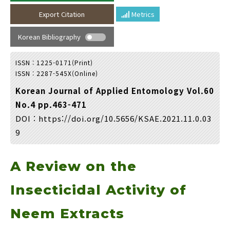
Year(s) :
Export Citation
Metrics
to
Korean Bibliography
Search :
ISSN : 1225-0171(Print)
ISSN : 2287-545X(Online)
Korean Journal of Applied Entomology Vol.60
No.4 pp.463-471
DOI :
https://doi.org/10.5656/KSAE.2021.11.0.03
Search
Advanced Search
9
Adode Reader(link)
A Review on the
Insecticidal Activity of
Neem Extracts