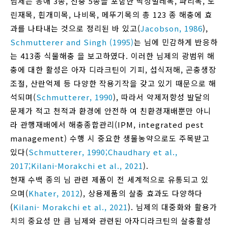
님제는 응애 3종, 선충 5종을 포함한 딱정벌레목, 파리목, 노
린재목, 흰개미목, 나비목, 메뚜기목의 총 123 종 해충에 효
과를 나타내는 것으로 정리된 바 있고(
Jacobson, 1986
),
Schmutterer and Singh (1995)
는 님에 민감하게 반응하
는 413종 식물해충 을 보고하였다. 이러한 님제의 광범위 해
충에 대한 활성은 아자 디라크틴이 기피, 섭식저해, 곤충생장
조절, 산란억제 등 다양한 작용기작을 갖고 있기 때문으로 해
석되며(
Schmutterer, 1990
), 따라서 약제저항성 발달의
문제가 적고 천적과 환경에 안전하 여 친환경재배뿐만 아니
라 관행재배에서 해충종합관리(IPM, integrated pest
management) 수행 시 중요한 생물농약으로도 주목받고
있다(
Schmutterer, 1990;
Chaudhary et al.,
2017;
Kilani-Morakchi et al., 2021
).
현재 수백 종의 님 관련 제품이 전 세계적으로 유통되고 있
으며(
Khater, 2012
), 상용제품의 살충 효과도 다양하다
(
Kilani- Morakchi et al., 2021
). 님제의 대중화와 활용가
치의 중요성 만 큼 님제와 관련된 아자디라크틴의 살충활성