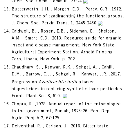
Chem. Soc. Chem. Commun. 23-24.
Butterworth, J.H. , Morgan, E.D. , Percy, G.R. ,1972.
The structure of azadirachtin; the functional groups.
J. Chem. Soc. Perkin Trans. 1, 2445-2450.
Caldwell, B. , Rosen, E.B. , Sideman, E. , Shelton,
A.M. , Smart, C.D. ,2013. Resource guide for organic
insect and disease management. New York State
Agricultural Experiment Station. Arnold Printing
Corp, Ithaca, New York, p. 202.
Chaudhary, S. , Kanwar, R.K. , Sehgal, A. , Cahill,
D.M. , Barrow, C.J. , Sehgal, R. , Kanwar, J.R. ,2017.
Azadirachta indica
Progress on
based
biopesticides in replacing synthetic toxic pesticides.
Front. Plant Sci. 8, 610.
Chopra, R. ,1928. Annual report of the entomologist
to the government, Punjab, 1925-26. Rep. Dep.
Agric. Punjab 2, 67-125.
Delventhal, R. , Carlson, J. ,2016. Bitter taste