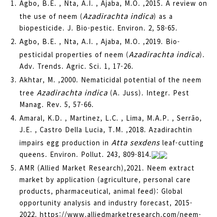
Agbo, B.E. , Nta, A.I. , Ajaba, M.O. ,2015. A review on
Azadirachta indica
the use of neem (
) as a
biopesticide. J. Bio-pestic. Environ. 2, 58-65.
Agbo, B.E. , Nta, A.I. , Ajaba, M.O. ,2019. Bio-
Azadirachta indica
pesticidal properties of neem (
).
Adv. Trends. Agric. Sci. 1, 17-26.
Akhtar, M. ,2000. Nematicidal potential of the neem
Azadirachta indica
tree
(A. Juss). Integr. Pest
Manag. Rev. 5, 57-66.
Amaral, K.D. , Martinez, L.C. , Lima, M.A.P. , Serrão,
J.E. , Castro Della Lucia, T.M. ,2018. Azadirachtin
Atta sexdens
impairs egg production in
leaf-cutting
queens. Environ. Pollut. 243, 809-814.
AMR (Allied Market Research),2021. Neem extract
market by application (agriculture, personal care
products, pharmaceutical, animal feed): Global
opportunity analysis and industry forecast, 2015-
2022. https://www.alliedmarketresearch.com/neem-