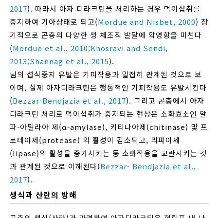
2017
). 따라서 아자 디라크틴을 처리하는 경우 먹이섭취를
중지하여 기아상태로 되고(
Mordue and Nisbet, 2000
) 장
기적으로 곤충의 다양한 생 체조직 발달에 악영향을 미친다
(
Mordue et al., 2010;
Khosravi and Sendi,
2013;
Shannag et al., 2015
).
님의 섭식중지 유발은 기피작용과 밀접히 관계된 것으로 보
이며, 실제 아자디라크틴은 행동적인 기피작용도 유발시킨다
(
Bezzar-Bendjazia et al., 2017
). 그리고 곤충에서 아자
디라크틴 처리로 먹이섭취가 중지되는 현상은 소화효소인 알
파-아밀라아 제(α-amylase), 키티나아제(chitinase) 및 프
로테아제(protease) 의 활성이 감소되고, 리파아제
(lipase)의 활성을 증가시키는 등 소화작용을 교란시키는 것
과 관계된 것으로 이해된다(
Bezzar- Bendjazia et al.,
2017
).
생식과 산란의 방해
곤충의 생식(산란)과 관련하여 아자디라크틴은 혈림프 내 난