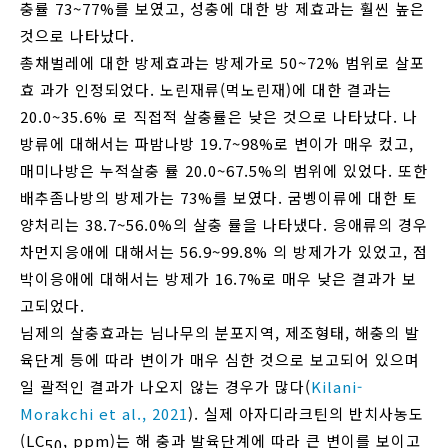
충률 73~77%를 보였고, 성충에 대한 방 제효과는 훨씬 높은
것으로 나타났다.
총채벌레에 대한 방제효과는 방제가로 50~72% 범위로 살포
효 과가 인정되었다. 노린재류(먹노린재)에 대한 결과는
20.0~35.6% 로 직접적 살충률은 낮은 것으로 나타났다. 나
방류에 대해서는 파밤나방 19.7~98%로 변이가 매우 컸고,
매미나방은 누적살충 률 20.0~67.5%의 범위에 있었다. 또한
배추좀나방의 방제가는 73%를 보였다. 굼벵이류에 대한 토
양처리는 38.7~56.0%의 살충 률을 나타냈다. 응애류의 경우
차먼지응애에 대해서는 56.9~99.8% 의 방제가가 있었고, 점
박이응애에 대해서는 방제가 16.7%로 매우 낮은 결과가 보
고되었다.
님제의 살충효과는 님나무의 분포지역, 제조형태, 해충의 발
육단계 등에 따라 변이가 매우 심한 것으로 보고되어 있으며
일 괄적인 결과가 나오지 않는 경우가 많다(
Kilani-
Morakchi et al., 2021
). 실제 아자디라크틴의 반치사농도
(LC
, ppm)는 해 충과 발육단계에 따라 큰 변이를 보이고
50