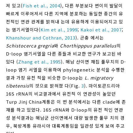
져 있고(
Fish et al., 2004
), 다른 부분보다 변이의 발달이
빠르게 이루어져서 다른 지역에 분포하는 동일한 종간의 유
전적인 연관 관계를 밝혀내 는데 유용하게 이용되어지고 있
는 염기서열이다(
Kim et al., 1999
;
Kakoi et al., 2007
;
Khanshour and Cothran, 2013
). 곤충 에서는
Schistocerca gregria
와
Chorthipppus parallelus
의
D-loop 염기서열을 다른 종들과 비교한 연구가 보고된 바
있다 (
Zhang et al., 1995
). 해남 산이면 채집 풀무치의 D-
loop 염기 서열을 이용하여 phylogenetic 분석을 수행한
결과 가장 유전 적을 비슷한 D-loop는
L. migratory
tibetensis
의 것으로 밝혀졌 다(Fig.
3
). 마이토콘드리아
16S rRNA의 비교결과에서 유전적 이 연관성이 높았던
Turp Jinj China계통은 이 번 분석에서는 다른 clade에 존
재를 하고 있었다. 16S rRNA와 D-loop의 유전 적인 연관
성 분석결과는 해남군 산이면에서 대량 발생한 풀무 치의 경
우, 북방계통 유라시아 대륙계통임을 일관성 있게 보여 주고