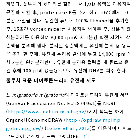
하였다. 풀무치의 뒷다리를 잘라내 서 lysis 용액을 이용하여
균질화 시킨 후, proteinase K를 추가 하고, 56℃에서 10
분간 가열을 한다. 동일한 튜브에 100% Ethanol을 추가한
후, 15초간 vortex mixer를 사용하여 썩어준 후, 상온의 원
심분리기를 이용하여 8,000 rpm에서 1분간 회전 시켜서 상
층액을 분리해 낸다. 분리된 상층액에는 유전체 분리 용 용액
을 추가 한 후에, 유전체 분리용 컬럼에 넣고 14,000 rpm 에
서 3분간 원심분리한다. 유전체 분리용 컬럼을 새 튜브로 옮
긴 후에 100 μl의 용출용액으로 유전체 DNA를 회수 한다.
풀무치 표준 마이토콘드리아 유전체 지도
L. migratoria migratoria
의 마이토콘드리아 유전체 서열
(GenBank accession No. EU287446.1)를 NCBI
(
https://www. ncbi.nlm.nih.gov/
)에서 획득을 하여
OrganellGenomeDRAW (
http://ogdraw.mpimp-
golm.mpg.de/
) (
Lohse et al., 2013
)를 이용하여 마이토
콘드리아 유전체 지도를 그렸다(Fig.
1
).