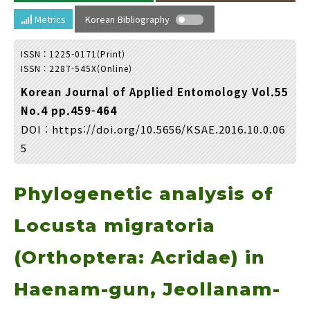
Year(s) :
Metrics
Korean Bibliography
to
ISSN : 1225-0171(Print)
Search :
ISSN : 2287-545X(Online)
Korean Journal of Applied Entomology Vol.55
No.4 pp.459-464
DOI :
https://doi.org/10.5656/KSAE.2016.10.0.06
5
Search
Advanced Search
Phylogenetic analysis of
Adode Reader(link)
Locusta migratoria
(Orthoptera: Acridae) in
Haenam-gun, Jeollanam-