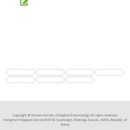
Online Submission
submission.entomology2.or.kr
KSAE
The Korean Society of Applied Entomology
Copyright © Korean Society of Applied Entomology All rights reserved.
Nongmin Hoegwan Annex #209 92 Suseongro, Paldalgu Suwon, 16432, Republic of
Korea