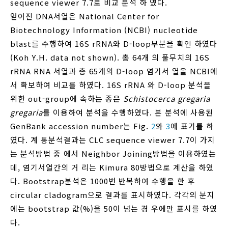
sequence viewer 7.7로 비교 분석 하 였다.
얻어진 DNA서열은 National Center for
Biotechnology Information (NCBI) nucleotide
blast를 수행하여 16S rRNA와 D-loop부분을 확인 하였다
(Koh Y.H. data not shown). 총 64개 의 풀무치의 16S
rRNA RNA 서열과 총 65개의 D-loop 염기서 열을 NCBI에
서 확보하여 비교를 하였다. 16S rRNA 와 D-loop 분석을
위한 out-group에 속하는 종은
Schistocerca gregaria
gregaria
를 이용하여 분석을 수행하였다. 본 분석에 사용된
GenBank accession number는 Fig.
2
와
3
에 표기를 하
였다. 계 통분석결과는 CLC sequence viewer 7.7이 가지
는 분석방법 중 에서 Neighbor Joining방법을 이용하였는
데, 염기서열간의 거 리는 Kimura 80방법으로 계산을 하였
다. Bootstrap분석은 1000번 반복하여 수행을 한 후
circular cladogram으로 결과를 표시하였다. 각각의 분지
에는 bootstrap 값(%)을 50이 넘는 경 우에만 표시를 하였
다.