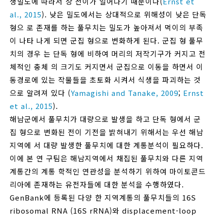
생밀도에 따라서 상 전이가 일어나기 때문이다(
Ernst et
al., 2015
). 낮은 밀도에서는 상대적으로 위해성이 낮은 단독
형으 로 존재를 하는 풀무치는 밀도가 높아져서 먹이의 부족
이 나타 나게 되면 군집 형으로 변화하게 된다. 군집 형 풀무
치의 경우 는 단독 형에 비하여 머리의 저작기구가 커지고 전
체적인 충체 의 크기도 커지면서 군집으로 이동을 하면서 이
동경로에 있는 작물들을 초토화 시켜서 식생을 파괴하는 것
으로 알려져 있다 (
Yamagishi and Tanake, 2009
;
Ernst
et al., 2015
).
해남군에서 풀무치가 대량으로 발생을 하고 단독 형에서 군
집 형으로 변화된 전이 기전을 밝혀내기 위해서는 우선 해남
지역에 서 대량 발생한 풀무치에 대한 계통분석이 필요하다.
이에 본 연 구팀은 해남지역에서 채집된 풀무치와 다른 지역
계통간의 계통 학적인 연관성을 분석하기 위하여 마이토콘드
리아에 존재하는 유전자들에 대한 분석을 수행하였다.
GenBank에 등록된 다양 한 지역계통의 풀무치들의 16S
ribosomal RNA (16S rRNA)와 displacement-loop