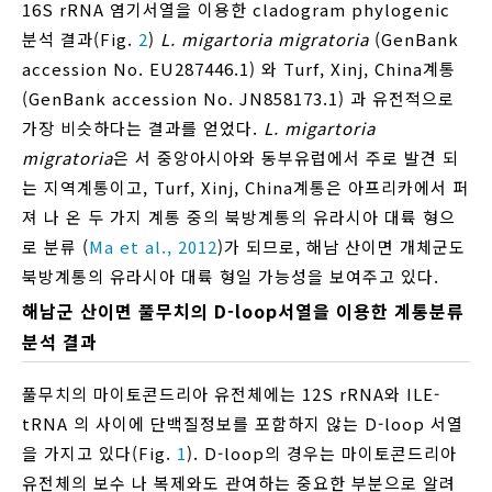
16S rRNA 염기서열을 이용한 cladogram phylogenic
분석 결과(Fig.
2
)
L. migartoria migratoria
(GenBank
accession No. EU287446.1) 와 Turf, Xinj, China계통
(GenBank accession No. JN858173.1) 과 유전적으로
가장 비슷하다는 결과를 얻었다.
L. migartoria
migratoria
은 서 중앙아시아와 동부유럽에서 주로 발견 되
는 지역계통이고, Turf, Xinj, China계통은 아프리카에서 퍼
져 나 온 두 가지 계통 중의 북방계통의 유라시아 대륙 형으
로 분류 (
Ma et al., 2012
)가 되므로, 해남 산이면 개체군도
북방계통의 유라시아 대륙 형일 가능성을 보여주고 있다.
해남군 산이면 풀무치의 D-loop서열을 이용한 계통분류
분석 결과
풀무치의 마이토콘드리아 유전체에는 12S rRNA와 ILE-
tRNA 의 사이에 단백질정보를 포함하지 않는 D-loop 서열
을 가지고 있다(Fig.
1
). D-loop의 경우는 마이토콘드리아
유전체의 보수 나 복제와도 관여하는 중요한 부분으로 알려