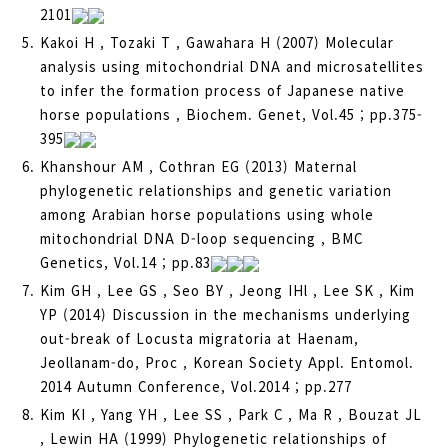
2101
Kakoi H , Tozaki T , Gawahara H (2007) Molecular
analysis using mitochondrial DNA and microsatellites
to infer the formation process of Japanese native
horse populations , Biochem. Genet, Vol.45 ; pp.375-
395
Khanshour AM , Cothran EG (2013) Maternal
phylogenetic relationships and genetic variation
among Arabian horse populations using whole
mitochondrial DNA D-loop sequencing , BMC
Genetics, Vol.14 ; pp.83
Kim GH , Lee GS , Seo BY , Jeong IHl , Lee SK , Kim
YP (2014) Discussion in the mechanisms underlying
out-break of Locusta migratoria at Haenam,
Jeollanam-do, Proc , Korean Society Appl. Entomol.
2014 Autumn Conference, Vol.2014 ; pp.277
Kim KI , Yang YH , Lee SS , Park C , Ma R , Bouzat JL
, Lewin HA (1999) Phylogenetic relationships of