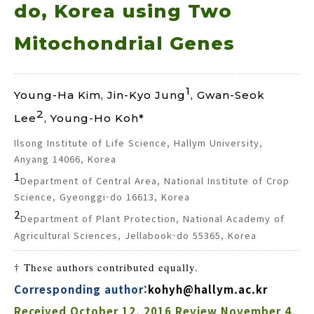
do, Korea using Two
Mitochondrial Genes
1
Young-Ha Kim, Jin-Kyo Jung
, Gwan-Seok
2
Lee
, Young-Ho Koh*
Ilsong Institute of Life Science, Hallym University,
Anyang 14066, Korea
1
Department of Central Area, National Institute of Crop
Science, Gyeonggi-do 16613, Korea
2
Department of Plant Protection, National Academy of
Agricultural Sciences, Jellabook-do 55365, Korea
† These authors contributed equally.
Corresponding author:
kohyh@hallym.ac.kr
Received
October 12, 2016
Review
November 4,