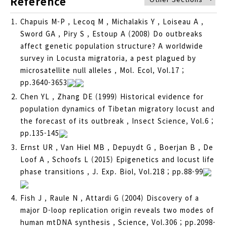
Reference
Chapuis M-P , Lecoq M , Michalakis Y , Loiseau A ,
Sword GA , Piry S , Estoup A (2008) Do outbreaks
affect genetic population structure? A worldwide
survey in Locusta migratoria, a pest plagued by
microsatellite null alleles , Mol. Ecol, Vol.17 ;
pp.3640-3653
Chen YL , Zhang DE (1999) Historical evidence for
population dynamics of Tibetan migratory locust and
the forecast of its outbreak , Insect Science, Vol.6 ;
pp.135-145
Ernst UR , Van Hiel MB , Depuydt G , Boerjan B , De
Loof A , Schoofs L (2015) Epigenetics and locust life
phase transitions , J. Exp. Biol, Vol.218 ; pp.88-99
Fish J , Raule N , Attardi G (2004) Discovery of a
major D-loop replication origin reveals two modes of
human mtDNA synthesis , Science, Vol.306 ; pp.2098-