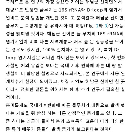
그러므로 본 연구의 가장 중요한 기여는 해남군 산이면에서
대량으로 발생한 풀무치는 16S rRNA와 D-loop의 염기서
열비교 분석 방법을 개발한 것이 고 분석결과 해남군 산이면
풀무치는 북방계통 중 유라시아 대 륙형(Fig.
2
와
3
)일 가능
성을 밝혀낸 것이다. 해남군 산이면 풀 무치의 16S rRNA의
염기서열이 비록 다른 지역계통과 매우 높 은 상동성을 보이
는 경우도 있지만, 100% 일치하지는 않고 있 고, 특히 D-
loop 염기서열은 커다란 차이점을 보이고 있으므로, 첫 번째
가설인 해외 유입설 보다는 국내 기후 변화에 따른 대 량 발
생설이 더 합당한 설명으로 사료되지만, 본 연구에서 사용 된
개체수가 한정이 되어있고, 채집 지역도 해남군 산이면 한 곳
이라서 정확한 결론을 위해서는 향 후 추가 연구가 필요한 실
정이다.
흥미롭게도 국내기후변화에 따른 풀무치가 대량으로 발생 했
다는 가설을 뒤 받침 하는 다른 간접적인 증거들도 있다. 그
중 하나는 최근에 들어서 봄과 초여름의 고온에 따라 다양한
종 류의 메뚜기 종들의 발생 증가가 보고된다는 것이다