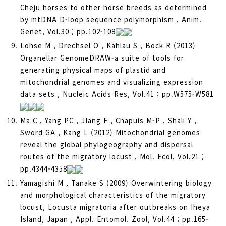
Cheju horses to other horse breeds as determined
by mtDNA D-loop sequence polymorphism , Anim.
Genet, Vol.30 ; pp.102-108
Lohse M , Drechsel O , Kahlau S , Bock R (2013)
Organellar GenomeDRAW-a suite of tools for
generating physical maps of plastid and
mitochondrial genomes and visualizing expression
data sets , Nucleic Acids Res, Vol.41 ; pp.W575-W581
Ma C , Yang PC , JIang F , Chapuis M-P , Shali Y ,
Sword GA , Kang L (2012) Mitochondrial genomes
reveal the global phylogeography and dispersal
routes of the migratory locust , Mol. Ecol, Vol.21 ;
pp.4344-4358
Yamagishi M , Tanake S (2009) Overwintering biology
and morphological characteristics of the migratory
locust, Locusta migratoria after outbreaks on Iheya
Island, Japan , Appl. Entomol. Zool, Vol.44 ; pp.165-