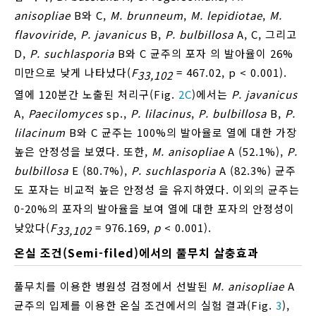
anisopliae
B와 C,
M. brunneum
,
M. lepidiotae
,
M.
flavoviride
,
P. javanicus
B,
P. bulbillosa
A, C, 그리고
D,
P. suchlasporia
B와 C 균주의 포자 의 발아율이 26%
미만으로 낮게 나타났다(
F
= 467.02, p < 0.001).
33,102
열에 120분간 노출된 처리구(Fig.
2C
)에서는
P. javanicus
A,
Paecilomyces
sp.,
P. lilacinus
,
P. bulbillosa
B,
P.
lilacinum
B와 C 균주는 100%의 발아율로 열에 대한 가장
높은 안정성을 보였다. 또한,
M. anisopliae
A (52.1%),
P.
bulbillosa
E (80.7%),
P. suchlasporia
A (82.3%) 균주
도 포자는 비교적 높은 안정성 을 유지하였다. 이외의 균주는
0-20%의 포자의 발아율을 보여 열에 대한 포자의 안정성이
낮았다(
F
= 976.169,
p
< 0.001).
33,102
온실 조건(Semi-filed)에서의 풀무치 살충효과
풀무치를 이용한 병원성 검정에서 선발된
M. anisopliae
A
균주의 입제를 이용한 온실 조건에서의 실험 결과(Fig.
3
),