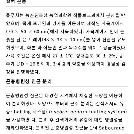
실험 곤충
풀무치는 농촌진흥청 농업과학원 작물보호과에서 분양을 받
았으며, 목재 프레임과 망사를 이용하여 제작된 사육케이지
(70 × 50 × 60 cm)에서 사육하였다. 사육케이지 안에 논
흙을 담 은 트레이(48 × 38 × 10 cm)를 넣어 산란을 유도
하였으며, 화본 과 식물인 밀과 옥수수를 먹이로 공급하였다.
사육 조건은 온실 에서 27 ± 1℃, 상대습도 30 ± 2%, 광
주기 L:D = 16:8 이며, 3-4 령의 약충을 이용하여 병원성 검
정을 진행하였다.
곤충병원성 진균 분리
곤충병원성 진균은 다양한 지역에서 채집한 토양을 이용하
여 분리하였다. 토양으로부터의 균주 분리는 갈색거저리 유
충- baiting 시스템(
Tenebrio molitor
baiting system)
을 사용하였 다. 분리 후 갈색거저리 유충에 대한 병원성을
재확인하였다. 분리된 곤충병원성 진균을 1/4 Sabouraud