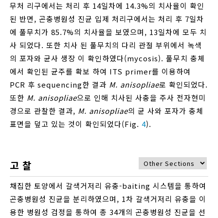
무처 리구에서는 처리 후 14일차에 14.3%의 치사율이 확인
된 반면, 곤충병원성 진균 입제 처리구에서는 처리 후 7일차
에 풀무치가 85.7%의 치사율을 보였으며, 13일차에 모두 치
사 되었다. 또한 치사 된 풀무치의 다리 관절 부위에서 녹색
의 포자와 균사 생장 이 확인하였다(mycosis). 풀무치 충체
에서 확인된 균주를 확보 하여 ITS primer를 이용하여
PCR 후 sequencing한 결과
M. anisopliae
로 확인되었다.
또한
M. anisopliae
으로 인해 치사된 사충을 주사 전자현미
경으로 관찰한 결과,
M. anisopliae
의 균 사와 포자가 충체
표면을 덮고 있는 것이 확인되었다(Fig.
4
).
고 찰
채집한 토양에서 갈색거저리 유충-baiting 시스템을 통하여
곤충병원성 진균을 분리하였으며, 1차 갈색거저리 유충을 이
용한 병원성 검정을 통하여 총 34개의 곤충병원성 진균을 선