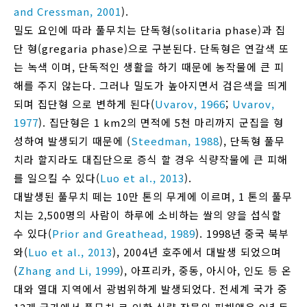
and Cressman, 2001
).
밀도 요인에 따라 풀무치는 단독형(solitaria phase)과 집
단 형(gregaria phase)으로 구분된다. 단독형은 연갈색 또
는 녹색 이며, 단독적인 생활을 하기 때문에 농작물에 큰 피
해를 주지 않는다. 그러나 밀도가 높아지면서 검은색을 띄게
되며 집단형 으로 변하게 된다(
Uvarov, 1966
;
Uvarov,
1977
). 집단형은 1 km2의 면적에 5천 마리까지 군집을 형
성하여 발생되기 때문에 (
Steedman, 1988
), 단독형 풀무
치라 할지라도 대집단으로 증식 할 경우 식량작물에 큰 피해
를 일으킬 수 있다(
Luo et al., 2013
).
대발생된 풀무치 떼는 10만 톤의 무게에 이르며, 1 톤의 풀무
치는 2,500명의 사람이 하루에 소비하는 쌀의 양을 섭식할
수 있다(
Prior and Greathead, 1989
). 1998년 중국 북부
와(
Luo et al., 2013
), 2004년 호주에서 대발생 되었으며
(
Zhang and Li, 1999
), 아프리카, 중동, 아시아, 인도 등 온
대와 열대 지역에서 광범위하게 발생되었다. 전세계 국가 중