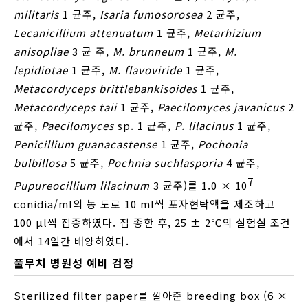
militaris
1 균주,
Isaria fumosorosea
2 균주,
Lecanicillium attenuatum
1 균주,
Metarhizium
anisopliae
3 균 주,
M. brunneum
1 균주,
M.
lepidiotae
1 균주,
M. flavoviride
1 균주,
Metacordyceps brittlebankisoides
1 균주,
Metacordyceps taii
1 균주,
Paecilomyces javanicus
2
균주,
Paecilomyces
sp. 1 균주,
P. lilacinus
1 균주,
Penicillium guanacastense
1 균주,
Pochonia
bulbillosa
5 균주,
Pochnia suchlasporia
4 균주,
7
Pupureocillium lilacinum
3 균주)를 1.0 × 10
conidia/ml의 농 도로 10 ml씩 포자현탁액을 제조하고
100 μl씩 접종하였다. 접 종한 후, 25 ± 2℃의 실험실 조건
에서 14일간 배양하였다.
풀무치 병원성 예비 검정
Sterilized filter paper를 깔아준 breeding box (6 ×