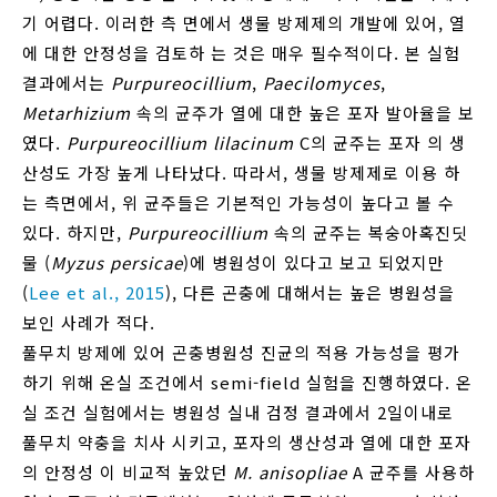
기 어렵다. 이러한 측 면에서 생물 방제제의 개발에 있어, 열
에 대한 안정성을 검토하 는 것은 매우 필수적이다. 본 실험
결과에서는
Purpureocillium
,
Paecilomyces
,
Metarhizium
속의 균주가 열에 대한 높은 포자 발아율을 보
였다.
Purpureocillium lilacinum
C의 균주는 포자 의 생
산성도 가장 높게 나타났다. 따라서, 생물 방제제로 이용 하
는 측면에서, 위 균주들은 기본적인 가능성이 높다고 볼 수
있다. 하지만,
Purpureocillium
속의 균주는 복숭아혹진딧
물 (
Myzus persicae
)에 병원성이 있다고 보고 되었지만
(
Lee et al., 2015
), 다른 곤충에 대해서는 높은 병원성을
보인 사례가 적다.
풀무치 방제에 있어 곤충병원성 진균의 적용 가능성을 평가
하기 위해 온실 조건에서 semi-field 실험을 진행하였다. 온
실 조건 실험에서는 병원성 실내 검정 결과에서 2일이내로
풀무치 약충을 치사 시키고, 포자의 생산성과 열에 대한 포자
의 안정성 이 비교적 높았던
M. anisopliae
A 균주를 사용하