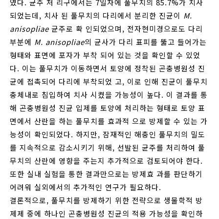
였다. 균주 처 리구에서는 7일차에 풀무치의 85.7%가 치사
되었는데, 치사 된 풀무치의 다리에서 분리한 진균이
M.
anisopliae
균주로 확 인되었으며, 전자현미경으로도 다리
부분에
M. anisopliae
의 균사가 다리 표피를 뚫고 들어가는
형태와 표면에 포자가 부착 되어 있는 것을 확인할 수 있었
다. 이는 풀무치가 이동하면서 토양에 정착된 곤충병원성 진
균에 접촉되어 다리에 부착되었 고, 이로 인해 진균이 풀무치
충체내로 침입하여 치사 시켰을 가능성이 높다. 이 결과를 통
해 곤충병원성 진균 입제를 토양에 처리하는 형태로 토양 표
면에서 산란을 하는 풀무치를 효과적 으로 방제할 수 있는 가
능성이 확인되었다. 하지만, 잠재적인 해충인 풀무치의 밀도
를 지속적으로 감소시키기 위해, 선발된 균주를 처리하여 풀
무치의 산란에 영향을 주는지 추가적으로 검토되어야 한다.
또한 실내 실험을 통한 결과만으로는 방제효 과를 판단하기
어려워 실외에서의 추가적인 연구가 필요하다.
결론적으로, 풀무치를 방제하기 위한 전략으로 생물학적 방
제제 중에 하나인 곤충병원성 진균의 적용 가능성을 확인하