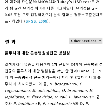
에 대하여 요인분석(ANOVA)과 Tukey’s HSD test로 처
리 평 균간 유의성 차이를 다중 비교하였다. 유의성은 α =
0.05 조건 으로 검정하였으며 분석 결과는 평균±표준편차로
표기하였다 (
SPSS, 2009
).
결 과
풀무치에 대한 곤충병원성진균 병원성
갈색거저리 유충을 이용하여 1차 선발된 34개의 곤충병원 성
진균의 풀무치에 대한 병원성을 확인 한 결과(Table
1
), 19
개 의 곤충병원성 진균 처리구에서 처리 후 3일차 이내에 풀
무치 가 치사되었다. 이 중,
B. brongniartii
,
C.
rogersoniana
,
M. anisophliae
,
M. brunneum
,
M.
lepidiotae
,
M. flavoviride
,
M. taii
,
P. javanicus
속 균
주와
P. bulbillosa
E,
P. suchlasporia
A와 D,
P.