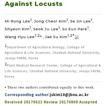
Against Locusts
1
1
1
Mi Rong Lee
, Jong Cheol Kim
, Se Jin Lee
,
1
1
1
Sihyeon Kim
, Seok Ju Lee
, So Eun Park
,
1,2
1,2*
Wang Hyu Lee
*
, Jae Su Kim
1
Department of Agricultural Biology, College of
Agriculture & Life Sciences, Chonbuk National University,
Jeonju 54896, Korea
2
Plant Medical Research Center, College of Agricultural &
Life Sciences, Chonbuk National University, Jenoju 54596,
Korea
• These two authors contributed equally to this work.
Corresponding author:
jskim10@jbnu.ac.kr
Received
20170623
Review
20170809
Accepted