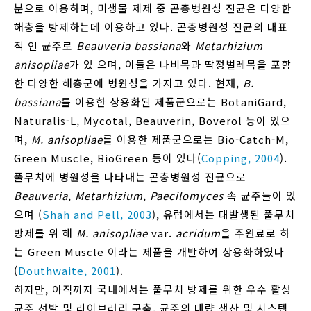
분으로 이용하며, 미생물 제제 중 곤충병원성 진균은 다양한
해충을 방제하는데 이용하고 있다. 곤충병원성 진균의 대표
적 인 균주로
Beauveria bassiana
와
Metarhizium
anisopliae
가 있 으며, 이들은 나비목과 딱정벌레목을 포함
한 다양한 해충군에 병원성을 가지고 있다. 현재,
B.
bassiana
를 이용한 상용화된 제품군으로는 BotaniGard,
Naturalis-L, Mycotal, Beauverin, Boverol 등이 있으
며,
M. anisopliae
를 이용한 제품군으로는 Bio-Catch-M,
Green Muscle, BioGreen 등이 있다(
Copping, 2004
).
풀무치에 병원성을 나타내는 곤충병원성 진균으로
Beauveria
,
Metarhizium
,
Paecilomyces
속 균주들이 있
으며 (
Shah and Pell, 2003
), 유럽에서는 대발생된 풀무치
방제를 위 해
M. anisopliae
var.
acridum
을 주원료로 하
는 Green Muscle 이라는 제품을 개발하여 상용화하였다
(
Douthwaite, 2001
).
하지만, 아직까지 국내에서는 풀무치 방제를 위한 우수 활성
균주 선발 및 라이브러리 구축, 균주의 대량 생산 및 시스템