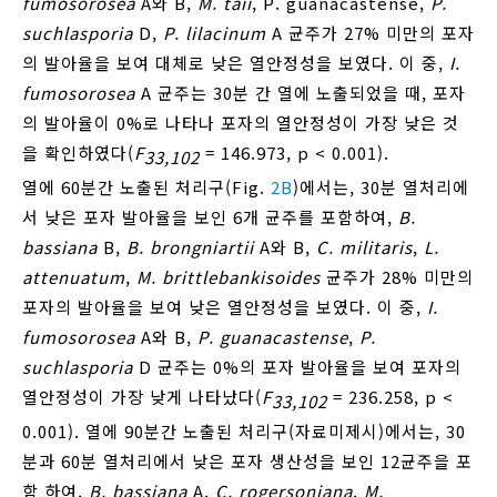
fumosorosea
A와 B,
M. taii
, P. guanacastense,
P.
suchlasporia
D,
P. lilacinum
A 균주가 27% 미만의 포자
의 발아율을 보여 대체로 낮은 열안정성을 보였다. 이 중,
I.
fumosorosea
A 균주는 30분 간 열에 노출되었을 때, 포자
의 발아율이 0%로 나타나 포자의 열안정성이 가장 낮은 것
을 확인하였다(
F
= 146.973, p < 0.001).
33,102
열에 60분간 노출된 처리구(Fig.
2B
)에서는, 30분 열처리에
서 낮은 포자 발아율을 보인 6개 균주를 포함하여,
B.
bassiana
B,
B. brongniartii
A와 B,
C. militaris
,
L.
attenuatum
,
M. brittlebankisoides
균주가 28% 미만의
포자의 발아율을 보여 낮은 열안정성을 보였다. 이 중,
I.
fumosorosea
A와 B,
P. guanacastense
,
P.
suchlasporia
D 균주는 0%의 포자 발아율을 보여 포자의
열안정성이 가장 낮게 나타났다(
F
= 236.258, p <
33,102
0.001). 열에 90분간 노출된 처리구(자료미제시)에서는, 30
분과 60분 열처리에서 낮은 포자 생산성을 보인 12균주을 포
함 하여,
B. bassiana
A,
C. rogersoniana
,
M.