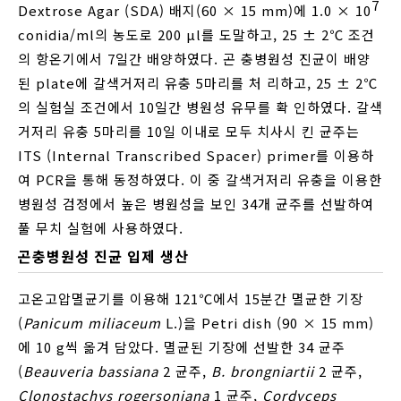
7
Dextrose Agar (SDA) 배지(60 × 15 mm)에 1.0 × 10
conidia/ml의 농도로 200 μl를 도말하고, 25 ± 2℃ 조건
의 항온기에서 7일간 배양하였다. 곤 충병원성 진균이 배양
된 plate에 갈색거저리 유충 5마리를 처 리하고, 25 ± 2℃
의 실험실 조건에서 10일간 병원성 유무를 확 인하였다. 갈색
거저리 유충 5마리를 10일 이내로 모두 치사시 킨 균주는
ITS (Internal Transcribed Spacer) primer를 이용하
여 PCR을 통해 동정하였다. 이 중 갈색거저리 유충을 이용한
병원성 검정에서 높은 병원성을 보인 34개 균주를 선발하여
풀 무치 실험에 사용하였다.
곤충병원성 진균 입제 생산
고온고압멸균기를 이용해 121℃에서 15분간 멸균한 기장
(
Panicum miliaceum
L.)을 Petri dish (90 × 15 mm)
에 10 g씩 옮겨 담았다. 멸균된 기장에 선발한 34 균주
(
Beauveria bassiana
2 균주,
B. brongniartii
2 균주,
Clonostachys rogersoniana
1 균주,
Cordyceps