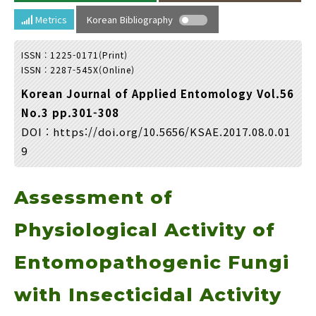
Year(s) :
Metrics
Korean Bibliography
to
ISSN : 1225-0171(Print)
Search :
ISSN : 2287-545X(Online)
Korean Journal of Applied Entomology Vol.56
No.3 pp.301-308
DOI :
https://doi.org/10.5656/KSAE.2017.08.0.01
9
Search
Advanced Search
Assessment of
Adode Reader(link)
Physiological Activity of
Entomopathogenic Fungi
with Insecticidal Activity