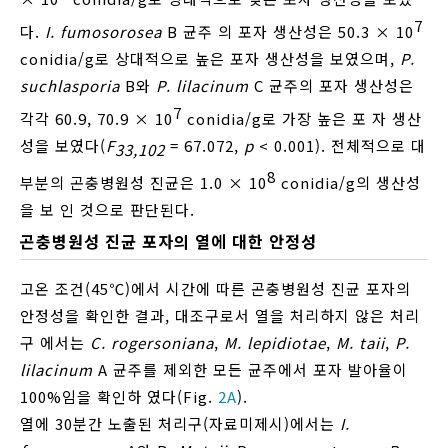
7
다.
I. fumosorosea
B 균주 의 포자 생산성은 50.3 × 10
conidia/g로 상대적으로 높은 포자 생산성을 보였으며,
P.
suchlasporia
B와
P. lilacinum
C 균주의 포자 생산성은
7
각각 60.9, 70.9 × 10
conidia/g로 가장 높은 포 자 생산
성을 보였다(
F
= 67.072,
p
< 0.001). 전체적으로 대
33,102
8
부분의 곤충병원성 진균은 1.0 × 10
conidia/g의 생산성
을 보 인 것으로 판단된다.
곤충병원성 진균 포자의 열에 대한 안정성
고온 조건(45℃)에서 시간에 따른 곤충병원성 진균 포자의
안정성을 확인한 결과, 대조구로서 열을 처리하지 않은 처리
구 에서는
C. rogersoniana
,
M. lepidiotae
,
M. taii
,
P.
lilacinum
A 균주를 제외한 모든 균주에서 포자 발아율이
100%임을 확인하 였다(Fig.
2A
).
열에 30분간 노출된 처리구(자료미제시)에서는
I.