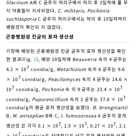
lilacinum
A와 C 균주의 처리구에서 처리 후 3일차에 풀 무
치 약충들이 치사되었다.
C. militaris
,
Pochonia
suchlasporia
C 균주의 처리구에서는 처리 후 10일차까지
병원성이 확인되 지 않았다.
곤충병원성 진균의 포자 생산성
기장에 배양된 곤충병원성 진균 균주의 포자 생산성을 확인
한 결과(Fig.
1
), 배양 10일차에 Beauveria 속의 4 균주는
7
4.2 × 10
conidia/g,
Metarhizium
속의 6 균주는 9.6
7
× 10
conidia/g,
Peacilomyces
속의 4 균주는 14.6 ×
7
7
10
conidia/g,
Pochonia
속 의 9 균주는 23.4 × 10
7
conidia/g,
Pupureocillium
속의 3 균주는 37.0 × 10
conidia/g의 평균 포자 생산성을 보였다.
B. brongniartii
B,
M. anisopliae
B와 C,
I. fumosorosea
A 균주의 포자
7
7
7
생산성 은 각각 0.1 × 10
, 1.5 × 10
, 0.27 × 10
, 2.1
7
× 10
conidia/g로 상대적으로 낮은 포자 생산성을 보였