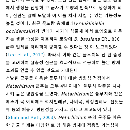
에서 생장을 진행하 고 균사가 토양의 안쪽으로 생장하게 되
어, 산란된 알에 도달하 여 이를 치사 시킬 수 있는 가능성도
높을 것이다. 최근 꽃노랑 총채벌레(
Frankliniella
occidentalis
)가 번데기 시기에 식물체 에서 토양으로 이동
하는 생활 습성을 이용하여 토양에
B. bassiana
ERL-836
균주 입제를 처리하여 방제할 수 있다는 것 이 보고되었다
(
Lee et al., 2017
). 따라서 이와 같은 풀무치의 산 란 습성
을 고려하여 살충성 진균을 효과적으로 적용하여 높은 방제
효과를 얻을 수 있을 것으로 기대된다.
선발된 균주를 이용한 풀무치에 대한 병원성 검정에서
Metarhizium
균주는 모두 4일 이내에 풀무치 약충을 치사
시켜 높은 병원성을 보였다.
Metarhizium
은 풀무치와 같은
메뚜기 목 이외에도 깍지벌레류, 나비목, 딱정벌레목, 진딧물
류 등의 해충에 병원성을 가지고 있다고 보고되어 있다
(
Shah and Pell, 2003
).
Metarhizium
속의 균주를 이용
한 진균 입제는 다양한 토 양 해충 방제에 적용될 가능성이