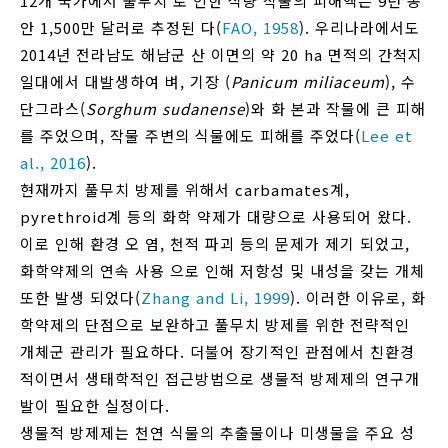
12개 국가에서 풀무치 로 인한 식량 작물의 피해액은 9년 동
안 1,500만 달러로 추정된 다(
FAO, 1958
). 우리나라에서도
2014년 전라남도 해남군 산 이면의 약 20 ha 면적의 간척지
일대에서 대발생하여 벼, 기장 (
Panicum miliaceum
), 수
단그라스(
Sorghum sudanense
)와 화 본과 작물에 큰 피해
를 주었으며, 작물 주변의 식물에도 피해를 주었다(
Lee et
al., 2016
).
현재까지 풀무치 방제를 위해서 carbamates계,
pyrethroid계 등의 화학 약제가 대량으로 사용되어 왔다.
이로 인해 환경 오 염, 천적 파괴 등의 문제가 제기 되었고,
화학약제의 연속 사용 으로 인해 저항성 및 내성을 갖는 개체
또한 발생 되었다(
Zhang and Li, 1999
). 이러한 이유로, 화
학약제의 단점으로 보완하고 풀무치 방제를 위한 전략적인
개체군 관리가 필요하다. 더불어 장기적인 관점에서 친환경
적이면서 생태학적인 접근방법으로 생물적 방제제의 연구개
발이 필요한 실정이다.
생물적 방제제는 천연 식물의 추출물이나 미생물을 주요 성