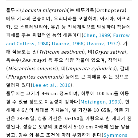
풀무치(
Locusta migratoria
)는 메뚜기목(Orthoptera)
메뚜 기과의 곤충이며, 우리나라를 포함하여, 아시아, 아프리
카, 오 스트레일리아, 유럽 등 전세계적으로 발생하여 작물에
피해를 주는 위협적인 농업 해충이다(
Chen, 1999
;
Farrow
and Colless, 1980
;
Uvarov, 1966
;
Uvarov, 1977
). 가
해 식물로는 밀(
Triticum aestivum
), 벼(
Oryza sativa
),
옥수수(
Zea mays
) 등 주요 식량 작물이 있으며, 참억새
(
Miscanthus sinensis
), 띠(
Imperata cylindrica
), 갈대
(
Phragmites communis
) 등에도 큰 피해를 주 는 것으로
알려져 있다(
Lee et al., 2016
).
풀무치는 크기가 4-6 cm 정도이며, 하루에 100 km를 이동
할 수 있을 정도로 이동성이 강하다(
Meizingen, 1993
). 한
해에 4-6번의 세대를 거치는데, 알 기간은 10-65일, 약충 기
간은 24-95일, 성충 기간은 75-150일 가량으로 한 세대가 진
행된다. 성충은 토양의 표면에서 5-10 cm 아래에 알을 낳을
낳고, 강수 와 온도 조건에 따라 부화하게 된다(
Symmons